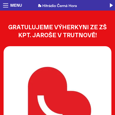
MENU
GRATULUJEME VÝHERKYNI ZE ZŠ
KPT. JAROŠE V TRUTNOVĚ!