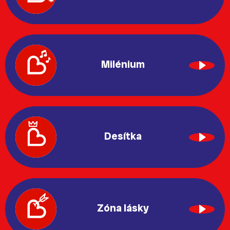
Milénium
Desítka
Zóna lásky