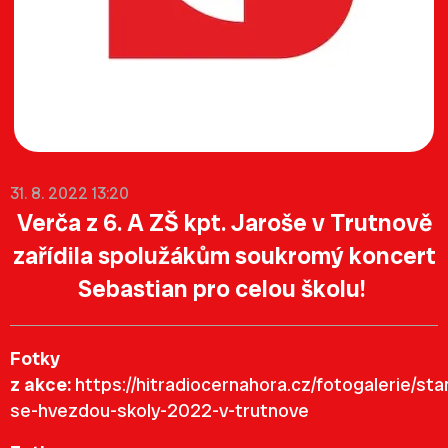
31. 8. 2022 13:20
Verča z 6. A ZŠ kpt. Jaroše v Trutnově
zařídila spolužákům soukromý koncert
Sebastian pro celou
školu!
Fotky
z akce:
https://hitradiocernahora.cz/fotogalerie/sta
se-hvezdou-skoly-2022-v-trutnove