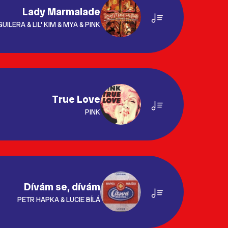
Lady Marmalade
UILERA & LIL' KIM & MYA & PINK
True Love
PINK
Dívám se, dívám
PETR HAPKA & LUCIE BÍLÁ