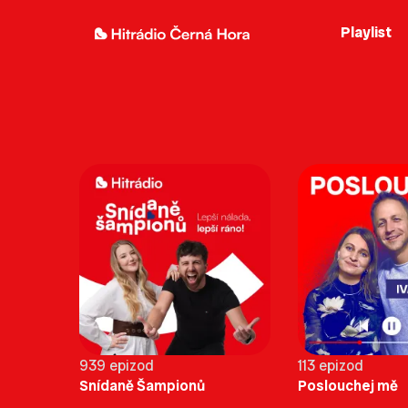
Playlist
939 epizod
113 epizod
Snídaně Šampionů
Poslouchej mě