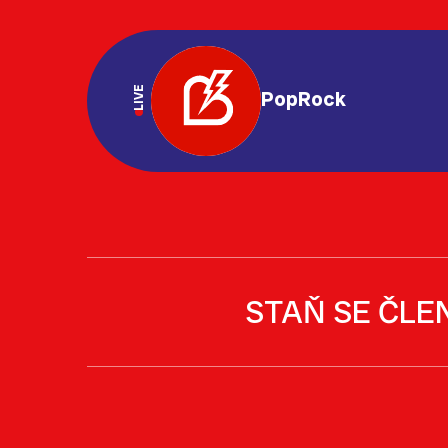
LIVE
PopRock
STAŇ SE ČLE