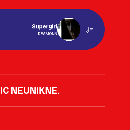
Supergirl
REAMONN
IC NEUNIKNE
.