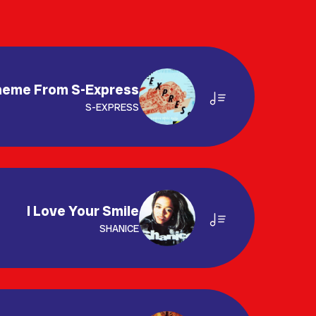
eme From S-Express
S-EXPRESS
I Love Your Smile
SHANICE