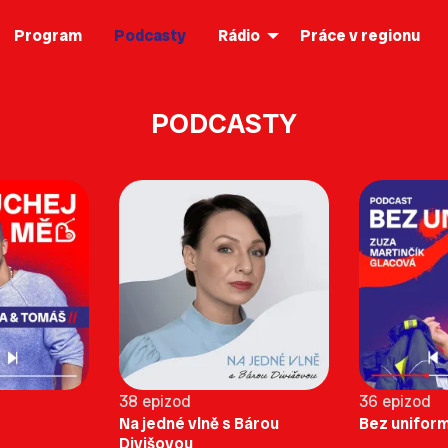
Program
Podcasty
Rádio
Práce v regionu
PODCASTY
38 epizod
36 epizod
Na jedné vlně s Bárou
Bez unifor
Divišovou