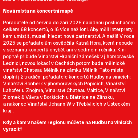
Nová místa na koncertní mapě
Pořadatelé od června do září 2026 nabídnou posluchačům
celkem 68 koncertů, o 16 více než loni. Aby měli interprety
kam umístit, museli hledat nová partnerství. A našli! V roce
2025 se pořadatelům osvědčila Kutná Hora, která nebude
v seznamu koncertů chybět ani v sedmém ročníku. K ní
poprvé přibude Vinařství Hraniční zámeček v jihomoravské
Lednici, novou lokací v Čechách potom bude mělnické
vinařs
tví Chateau Mělník
na zámku Mělník. Tato místa
doplní již tradiční pořadatele koncertů Hudby na vinicích:
Vinařství Sonberk v jihomoravských Popicích, Vinařství
Lahofer u Znojma, Vinařství Chateau Valtice, Vinařství
Zlomek & Vávra v Boršicích u Blatnice na Zlínsku,
a nakonec Vinařství Johann W v Třebívlicích v Ústeckém
kraji.
Kdy a kam v našem regionu můžete na Hudbu na vinicích
vyrazit?