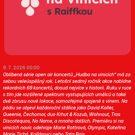
9. 7. 2026 00:00
Oblíbená série open air koncertů „Hudba na vinicích“ má za
sebou veleúspěšný rok. Letošní sedmý ročník akce nabídne
rekordních 69 koncertů, dosud nejvíce v historii. Ruku v ruce
s tím jde rozšířené spektrum vystupujících umělců a také
dvě zbrusu nové lokace, samozřejmě spojené s vínem. Na
pódiu se objeví každoroční stálice jako David Koller,
Queenie, Čechomor, duo Krhut & Kozub, Wohnout, Tros
Discotequos, No Name, a mnoho dalších. Premiéru si na
vinicích navíc odehraje Marie Rottrová, Olympic, Kateřina
Marie Tichá, Kollárovci nebo Tata Bojs.