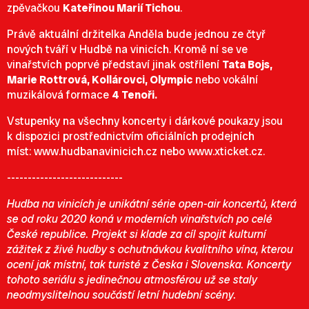
zpěvačkou
Kateřinou Marií Tichou
.
Právě aktuální držitelka Anděla bude jednou ze čtyř
nových tváří v Hudbě na vinicích. Kromě ní se ve
vinařstvích poprvé představí jinak ostřílení
Tata Bojs,
Marie Rottrová, Kollárovci, Olympic
nebo vokální
muzikálová formace
4 Tenoři.
Vstupenky na všechny koncerty i dárkové poukazy jsou
k dispozici prostřednictvím oficiálních prodejních
míst:
www.hudbanavinicich.cz
nebo
www.xticket.cz
.
----------------------------
Hudba na vinicích je unikátní série open-air koncertů, která
se od roku 2020 koná v moderních vinařstvích po celé
České republice. Projekt si klade za cíl spojit kulturní
zážitek z živé hudby s ochutnávkou kvalitního vína, kterou
ocení jak místní, tak turisté z Česka i Slovenska. Koncerty
tohoto seriálu s jedinečnou atmosférou už se staly
neodmyslitelnou součástí letní hudební scény.