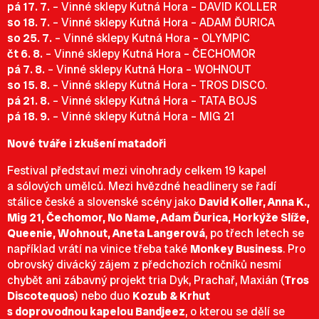
pá 17. 7.
– Vinné sklepy Kutná Hora – DAVID KOLLER
so 18. 7.
– Vinné sklepy Kutná Hora – ADAM ĎURICA
so 25. 7.
– Vinné sklepy Kutná Hora – OLYMPIC
čt 6. 8.
– Vinné sklepy Kutná Hora – ČECHOMOR
pá 7. 8.
– Vinné sklepy Kutná Hora – WOHNOUT
so 15. 8.
– Vinné sklepy Kutná Hora – TROS DISCO.
pá 21. 8.
– Vinné sklepy Kutná Hora – TATA BOJS
pá 18. 9.
– Vinné sklepy Kutná Hora – MIG 21
Nové tváře i zkušení matadoři
Festival představí mezi vinohrady celkem 19 kapel
a sólových umělců. Mezi hvězdné headlinery se řadí
stálice české a slovenské scény jako
David Koller, Anna K.,
Mig 21, Čechomor, No Name, Adam Ďurica, Horkýže Slíže,
Queenie, Wohnout, Aneta Langerová
, po třech letech se
například vrátí na vinice třeba také
Monkey Business
. Pro
obrovský divácký zájem z předchozích ročníků nesmí
chybět ani zábavný projekt tria Dyk, Prachař, Maxián (
Tros
Discotequos
) nebo duo
Kozub & Krhut
s doprovodnou kapelou Bandjeez
, o kterou se dělí se