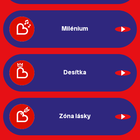
Milénium
Desítka
Zóna lásky