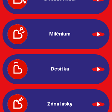
Milénium
Desítka
Zóna lásky