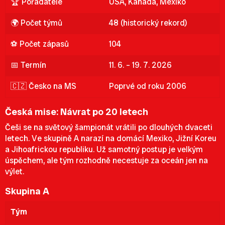
🏆 Pořadatelé
USA, Kanada, Mexiko
🌍 Počet týmů
48 (historický rekord)
⚽ Počet zápasů
104
📅 Termín
11. 6. – 19. 7. 2026
🇨🇿 Česko na MS
Poprvé od roku 2006
Česká mise: Návrat po 20 letech
Češi se na světový šampionát vrátili po dlouhých dvaceti
letech. Ve skupině A narazí na domácí Mexiko, Jižní Koreu
a Jihoafrickou republiku. Už samotný postup je velkým
úspěchem, ale tým rozhodně necestuje za oceán jen na
výlet.
Skupina A
Tým