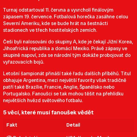
Turnaj odstartoval 11. června a vyvrcholí finálovým
zápasem 19. července. Fotbalová horečka zasáhne celou
Severní Ameriku, kde se bude hrát na šestnácti
stadionech ve třech hostitelských zemích.
Češi byli nalosováni do skupiny A, kde je čekají Jižní Korea,
Jihoafrická republika a domácí Mexiko. Právě zápasy ve
skupině napoví, zda se národní tým dokáže probojovat do
vyřazovacích bojů.
Letošní šampionát přináší také řadu dalších příběhů. Titul
obhajuje Argentina, mezi největší favority však tradičně
patří také Brazílie, Francie, Anglie, Španělsko nebo
Portugalsko. Fanoušci se tak mohou těšit na přehlídku
největších hvězd světového fotbalu.
5 věcí, které musí fanoušek vědět
Fakt
Detail