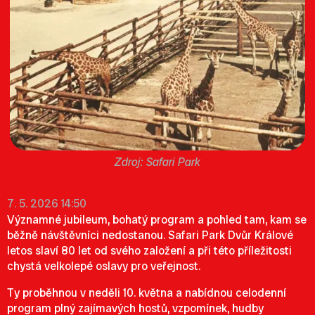
Safari Park
7. 5. 2026 14:50
Významné jubileum, bohatý program a pohled tam, kam se
běžně návštěvníci nedostanou.
Safari Park Dvůr Králové
letos slaví 80 let od svého založení a při této příležitosti
chystá velkolepé oslavy pro veřejnost.
Ty proběhnou v neděli 10. května a nabídnou celodenní
program plný zajímavých hostů, vzpomínek, hudby