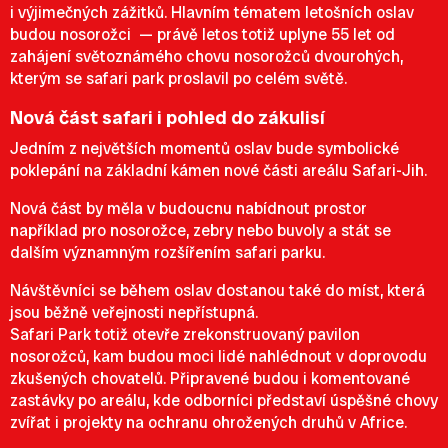
i výjimečných zážitků. Hlavním tématem letošních oslav
budou nosorožci — právě letos totiž uplyne 55 let od
zahájení světoznámého chovu nosorožců dvourohých,
kterým se safari park proslavil po celém světě.
Nová část safari i pohled do zákulisí
Jedním z největších momentů oslav bude symbolické
poklepání na základní kámen nové části areálu Safari-Jih.
Nová část by měla v budoucnu nabídnout prostor
například pro nosorožce, zebry nebo buvoly a stát se
dalším významným rozšířením safari parku.
Návštěvníci se během oslav dostanou také do míst, která
jsou běžně veřejnosti nepřístupná.
Safari Park totiž otevře zrekonstruovaný pavilon
nosorožců, kam budou moci lidé nahlédnout v doprovodu
zkušených chovatelů. Připravené budou i komentované
zastávky po areálu, kde odborníci představí úspěšné chovy
zvířat i projekty na ochranu ohrožených druhů v Africe.