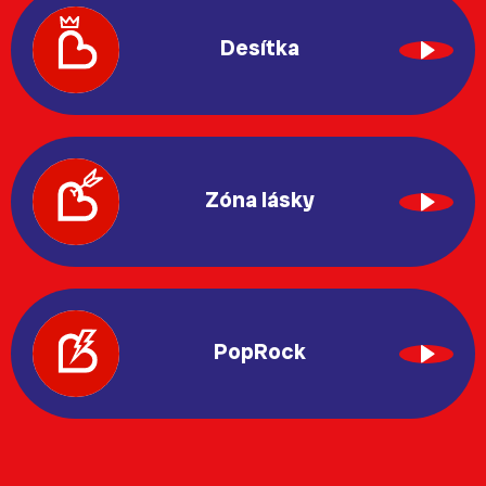
Desítka
Zóna lásky
PopRock