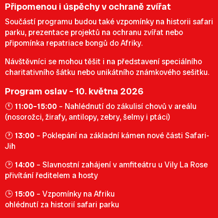
Připomenou i úspěchy v ochraně zvířat
Součástí programu budou také vzpomínky na historii safari
parku, prezentace projektů na ochranu zvířat nebo
připomínka repatriace bongů do Afriky.
Návštěvníci se mohou těšit i na představení speciálního
charitativního šátku nebo unikátního známkového sešitku.
Program oslav – 10. května 2026
🕚
11:00–15:00
– Nahlédnutí do zákulisí chovů v areálu
(nosorožci, žirafy, antilopy, zebry, šelmy i ptáci)
🕐
13:00
– Poklepání na základní kámen nové části Safari-
Jih
🕑
14:00
– Slavnostní zahájení v amfiteátru u Vily La Rose
přivítání ředitelem a hosty
🕒
15:00
– Vzpomínky na Afriku
ohlédnutí za historií safari parku