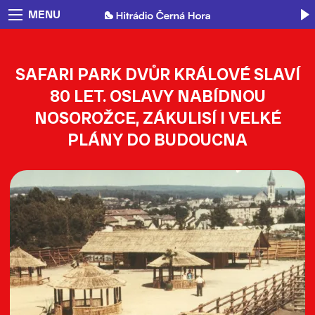
MENU
SAFARI PARK DVŮR KRÁLOVÉ SLAVÍ
80 LET. OSLAVY NABÍDNOU
NOSOROŽCE, ZÁKULISÍ I VELKÉ
PLÁNY DO BUDOUCNA