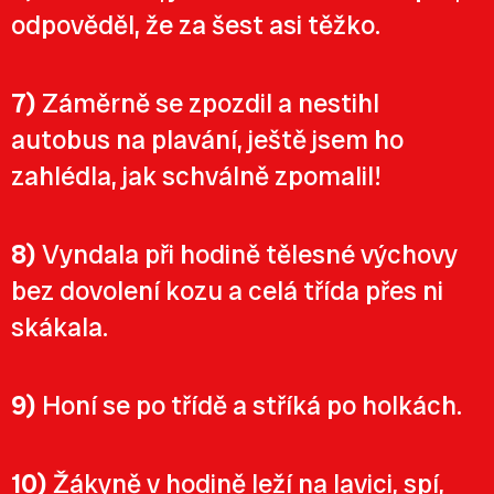
odpověděl, že za šest asi těžko.
7)
Záměrně se zpozdil a nestihl
autobus na plavání, ještě jsem ho
zahlédla, jak schválně zpomalil!
8)
Vyndala při hodině tělesné výchovy
bez dovolení kozu a celá třída přes ni
skákala.
9)
Honí se po třídě a stříká po holkách.
10)
Žákyně v hodině leží na lavici, spí,