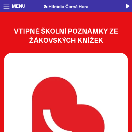
MENU
VTIPNÉ ŠKOLNÍ POZNÁMKY ZE
ŽÁKOVSKÝCH KNÍŽEK