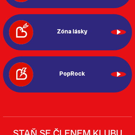
Zóna lásky
PopRock
STAŇ SE ČLENEM KLUBU